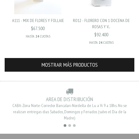
A111 - MIX DE FLORES Y FOLLAJE
RO12 - FLORERO CON 1 DOCENA DE
ROSAS Y V...
$67.500
$92.400
HASTA
24
CUOTAS
HASTA
24
CUOTAS
MOSTRAR MÁS PRODUCTOS
AREA DE DISTRIBUCIÓN
CABA-Zona Norte-Corredor Bancalari-Nordelta de Lu a Vi 9 a 18hs. No se
realizan entregas dias Sabados, Domingos y Feriados (salvo el Dia de la
Madre)