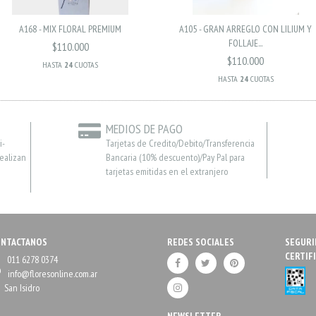
A168 - MIX FLORAL PREMIUM
A105 - GRAN ARREGLO CON LILIUM Y
FOLLAJE...
$110.000
$110.000
HASTA
24
CUOTAS
HASTA
24
CUOTAS
MEDIOS DE PAGO
i-
Tarjetas de Credito/Debito/Transferencia
realizan
Bancaria (10% descuento)/Pay Pal para
tarjetas emitidas en el extranjero
ONTACTANOS
REDES SOCIALES
SEGURI
CERTIF
011 6278 0374
info@floresonline.com.ar
San Isidro