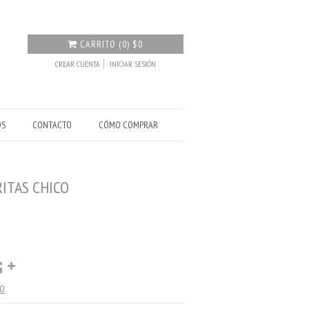
CARRITO
(
0
)
$0
CREAR CUENTA
INICIAR SESIÓN
OS
CONTACTO
CÓMO COMPRAR
RITAS CHICO
GO