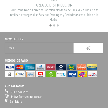
AREA DE DISTRIBUCIÓN
CABA-Zona Norte-Corredor Bancalari-Nordelta de Lu a Vi 9 a 18hs. No se
realizan entregas dias Sabados, Domingos y Feriados (salvo el Dia de la
Madre)
NEWSLETTER
MEDIOS DE PAGO
CONTACTANOS
011 6278 0374
info@floresonline.com.ar
San Isidro