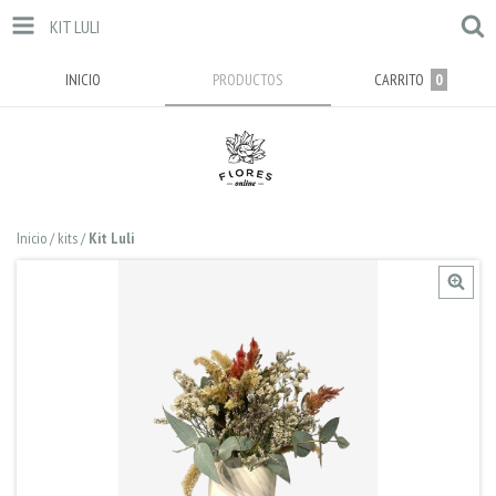
KIT LULI
INICIO
PRODUCTOS
CARRITO
0
Inicio
/
kits
/
Kit Luli