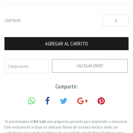
CANTIDAD
CALCULAR ENVÍO
Compartir:
Te presentamos el
Kit Luli
, una propuesta pensada para sorprender y emocionar.
Este exclusivo kit incluye un delicado
florero de cerámica hecho a mano
, con
acabado liso que resalta la belleza de un cuidado arreglo floral de flores secas,