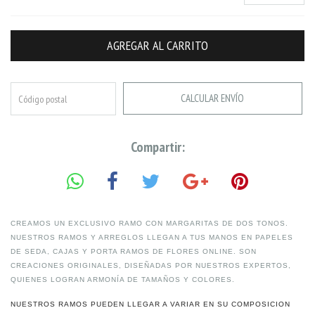
CALCULAR ENVÍO
Compartir:
CREAMOS UN EXCLUSIVO RAMO CON MARGARITAS DE DOS TONOS.
NUESTROS RAMOS Y ARREGLOS LLEGAN A TUS MANOS EN PAPELES
DE SEDA, CAJAS Y PORTA RAMOS DE FLORES ONLINE. SON
CREACIONES ORIGINALES, DISEÑADAS POR NUESTROS EXPERTOS,
QUIENES LOGRAN ARMONÍA DE TAMAÑOS Y COLORES.
NUESTROS RAMOS PUEDEN LLEGAR A VARIAR EN SU COMPOSICION