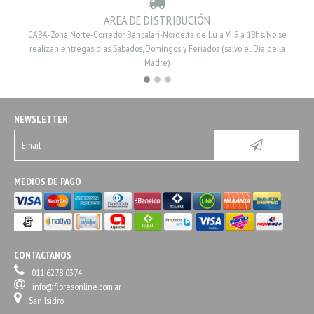
AREA DE DISTRIBUCIÓN
CABA-Zona Norte-Corredor Bancalari-Nordelta de Lu a Vi 9 a 18hs. No se
realizan entregas dias Sabados, Domingos y Feriados (salvo el Dia de la
Madre)
NEWSLETTER
MEDIOS DE PAGO
CONTACTANOS
011 6278 0374
info@floresonline.com.ar
San Isidro