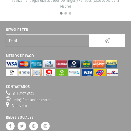
realizan entregas dias Sabados, Domingos y Feriados (salvo el Dia de la
Madre)
NEWSLETTER
MEDIOS DE PAGO
CONTACTANOS
011 6278 0374
info@floresonline.com.ar
San Isidro
REDES SOCIALES