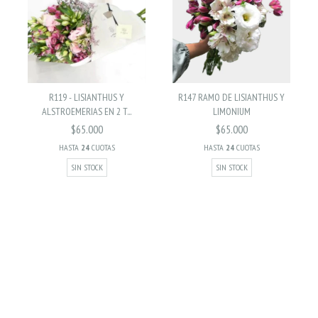
R119 - LISIANTHUS Y
R147 RAMO DE LISIANTHUS Y
ALSTROEMERIAS EN 2 T...
LIMONIUM
$65.000
$65.000
HASTA
24
CUOTAS
HASTA
24
CUOTAS
SIN STOCK
SIN STOCK
AREA DE DISTRIBUCIÓN
CABA-Zona Norte-Corredor Bancalari-Nordelta de Lu a Vi 9 a 18hs. No se
realizan entregas dias Sabados, Domingos y Feriados (salvo el Dia de la
Madre)